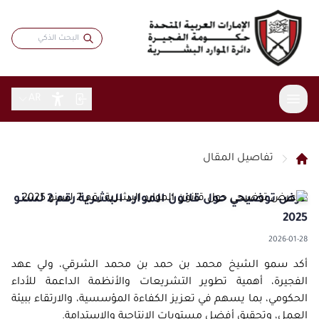
AR
تفاصيل المقال
عن الدائرة
عرض توضيحي حول قانون الموارد البشرية رقم 2 لسنو
الخدمات
نبذة عامة
2025
الاستراتيجية
المشاركة الرقمية
خدمات موظفي حكومة الفجيرة
2026-01-28
كلمة المدير
بطاقة سعادتي
المقالات
البيانات المفتوحة
أكد سمو الشيخ محمد بن حمد بن محمد الشرقي، ولي عهد
الهيكل التنظيمي
الباحثين عن عمل
الاستبيانات
الفجيرة، أهمية تطوير التشريعات والأنظمة الداعمة للأداء
التقارير والبيانات
التشريعات والأنظمة
الشهادات والجوائز
التدريب والتطوير
الحكومي، بما يسهم في تعزيز الكفاءة المؤسسية، والارتقاء ببيئة
تواصل مع المدير
مؤشرات الموارد البشرية
المركز الإعلامي
قانون الموارد البشرية
العمل، وتحقيق أفضل مستويات الإنتاجية والاستدامة.
الابتكار