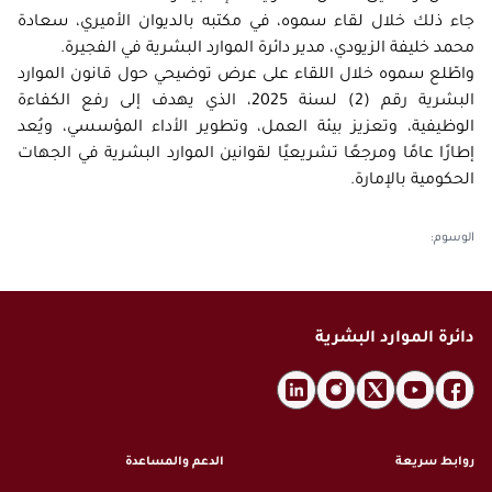
الاقتراحات
إحصاءات التوطين
جاء ذلك خلال لقاء سموه، في مكتبه بالديوان الأميري، سعادة
التعاميم
الأخبار
المسؤولية المجتمعية
محمد خليفة الزيودي، مدير دائرة الموارد البشرية في الفجيرة.
بيانات الشركاء
الثقافة القانونية
الفعاليات
التأمين الصحي
واطّلع سموه خلال اللقاء على عرض توضيحي حول قانون الموارد
سياسة البيانات المفتوحة
الأسئلة الشائعة
البشرية رقم (2) لسنة 2025، الذي يهدف إلى رفع الكفاءة
معرض الصور
طلب بيانات إضافية
الوظيفية، وتعزيز بيئة العمل، وتطوير الأداء المؤسسي، ويُعد
القوانين والتشريعات
معرض الفيديو
إطارًا عامًا ومرجعًا تشريعيًا لقوانين الموارد البشرية في الجهات
الإصدارات
الحكومية بالإمارة.⁩
الأرشيف
الوسوم
:
دائرة الموارد البشرية
روابط سريعة
الدعم والمساعدة