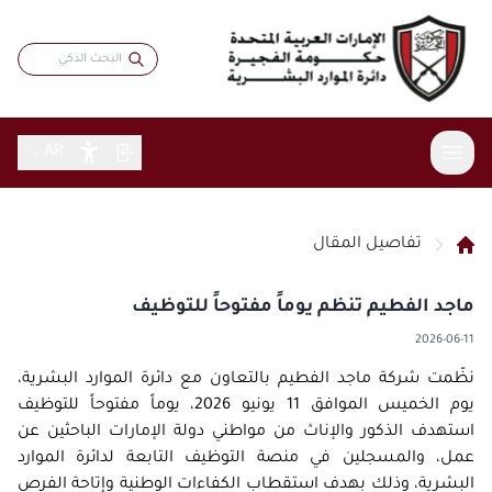
AR
تفاصيل المقال
عن الدائرة
ماجد الفطيم تنظم يوماً مفتوحاً للتوظيف
الخدمات
نبذة عامة
2026-06-11
الاستراتيجية
المشاركة الرقمية
خدمات موظفي حكومة الفجيرة
كلمة المدير
نظّمت شركة ماجد الفطيم بالتعاون مع دائرة الموارد البشرية،
بطاقة سعادتي
المقالات
البيانات المفتوحة
يوم الخميس الموافق 11 يونيو 2026، يوماً مفتوحاً للتوظيف
الهيكل التنظيمي
الباحثين عن عمل
الاستبيانات
استهدف الذكور والإناث من مواطني دولة الإمارات الباحثين عن
التقارير والبيانات
التشريعات والأنظمة
الشهادات والجوائز
التدريب والتطوير
عمل، والمسجلين في منصة التوظيف التابعة لدائرة الموارد
تواصل مع المدير
مؤشرات الموارد البشرية
المركز الإعلامي
قانون الموارد البشرية
البشرية، وذلك بهدف استقطاب الكفاءات الوطنية وإتاحة الفرص
الابتكار