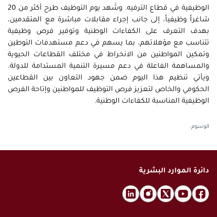
الاقتراحات
إحصاءات التوطين
الوظيفية في قطاع الترفيه. وشَهد يوم التوظيف طرح أكثر من 20
التعاميم
الأخبار
المسؤولية المجتمعية
شاغراً وظيفياً، إلى جانب إجراء مقابلات مباشرة مع المتقدمين،
بيانات الشركاء
الثقافة القانونية
الفعاليات
التأمين الصحي
بهدف التعرف على الكفاءات الوطنية وتوفير فرص وظيفية
سياسة البيانات المفتوحة
الأسئلة الشائعة
تتناسب مع مؤهلاتهم، بما يسهم في دعم مستهدفات التوطين
معرض الصور
طلب بيانات إضافية
وتمكين المواطنين من الانخراط في مختلف القطاعات الحيوية
القوانين والتشريعات
معرض الفيديو
والمساهمة الفاعلة في دعم مسيرة التنمية المستدامة للدولة.
الإصدارات
ويأتي تنظيم هذا اليوم ضمن جهود التعاون بين القطاعين
الحكومي والخاص لتعزيز فرص التوظيف للمواطنين وإتاحة الفرص
الأرشيف
الوظيفية المناسبة للكفاءات الوطنية.⁩
الوسوم
:
دائرة الموارد البشرية