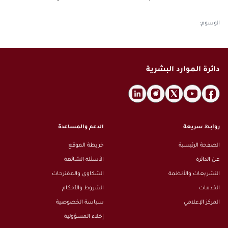
الاقتراحات
إحصاءات التوطين
التعاميم
الأخبار
المسؤولية المجتمعية
الوسوم
:
بيانات الشركاء
الثقافة القانونية
الفعاليات
التأمين الصحي
سياسة البيانات المفتوحة
الأسئلة الشائعة
معرض الصور
طلب بيانات إضافية
القوانين والتشريعات
معرض الفيديو
دائرة الموارد البشرية
الإصدارات
الأرشيف
روابط سريعة
الدعم والمساعدة
الصفحة الرئيسية
خريطة الموقع
عن الدائرة
الأسئلة الشائعة
التشريعات والأنظمة
الشكاوى والمقترحات
الخدمات
الشروط والأحكام
المركز الإعلامي
سياسة الخصوصية
إخلاء المسؤولية