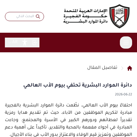
AR
تفاصيل المقال
عن الدائرة
دائرة الموارد البشرية تحتفي بيوم الأب العالمي
الخدمات
نبذة عامة
2026-06-22
الاستراتيجية
المشاركة الرقمية
خدمات موظفي حكومة الفجيرة
كلمة المدير
احتفاءً بيوم الأب العالمي، نظّمت دائرة الموارد البشرية بالفجيرة
بطاقة سعادتي
المقالات
البيانات المفتوحة
مبادرة لتكريم الموظفين من الآباء، حيث تم تقديم هدايا رمزية
الهيكل التنظيمي
الباحثين عن عمل
الاستبيانات
تقديراً لعطائهم ودورهم الكبير في الأسرة والمجتمع. وجاءت
التقارير والبيانات
التشريعات والأنظمة
الشهادات والجوائز
التدريب والتطوير
المبادرة في أجواء مفعمة بالمحبة والتقدير، تأكيداً على أهمية دعم
تواصل مع المدير
مؤشرات الموارد البشرية
المركز الإعلامي
قانون الموارد البشرية
الموظفين وتعزيز قيم الوفاء والاعتزاز بدور الأب في بناء الأجيال.
الابتكار