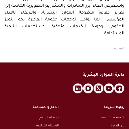
الاقتراحات
إحصاءات التوطين
واستعرض اللقاء أبرز المبادرات والمشاريع التطويرية الهادفة إلى
التعاميم
الأخبار
المسؤولية المجتمعية
تعزيز كفاءة منظومة الموارد البشرية، والارتقاء بالأداء
بيانات الشركاء
الثقافة القانونية
الفعاليات
التأمين الصحي
المؤسسي، بما يواكب توجهات حكومة الفجيرة نحو التميز
سياسة البيانات المفتوحة
الأسئلة الشائعة
الحكومي وجودة الخدمات وتحقيق مستهدفات التنمية
معرض الصور
طلب بيانات إضافية
المستدامة.
القوانين والتشريعات
معرض الفيديو
الإصدارات
الوسوم
:
الأرشيف
دائرة الموارد البشرية
روابط سريعة
الدعم والمساعدة
الصفحة الرئيسية
خريطة الموقع
عن الدائرة
الأسئلة الشائعة