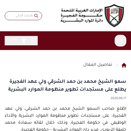
AR
تفاصيل المقال
عن الدائرة
سمو الشيخ محمد بن حمد الشرقي ولي عهد الفجيرة
الخدمات
نبذة عامة
يطلع على مستجدات تطوير منظومة الموارد البشرية
الاستراتيجية
المشاركة الرقمية
خدمات موظفي حكومة الفجيرة
2026-06-17
كلمة المدير
بطاقة سعادتي
المقالات
البيانات المفتوحة
اطّلع صاحب السمو الشيخ محمد بن حمد الشرقي، ولي عهد
الهيكل التنظيمي
الباحثين عن عمل
الاستبيانات
الفجيرة، على مستجدات تطوير منظومة الموارد البشرية والأداء
التقارير والبيانات
التشريعات والأنظمة
الشهادات والجوائز
التدريب والتطوير
الوظيفي في حكومة الفجيرة، وذلك خلال لقائه سعادة محمد
تواصل مع المدير
مؤشرات الموارد البشرية
المركز الإعلامي
قانون الموارد البشرية
خليفة الزيودي، مدير دائ الموارد البشرية – حكومة الفجيرة.
الابتكار