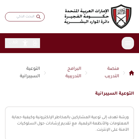
AR
منصة
البرامج
التوعية
عن الدائرة
التدريب
التدريبية
السيبرانية
الخدمات
نبذة عامة
التوعية السيبرانية
الاستراتيجية
المشاركة الرقمية
خدمات موظفي حكومة الفجيرة
كلمة المدير
بطاقة سعادتي
المقالات
البيانات المفتوحة
الهيكل التنظيمي
ورشة تهدف إلى توعية المشاركين بالمخاطر الإلكترونية وكيفية حماية
الباحثين عن عمل
الاستبيانات
المعلومات والأنظمة الرقمية، مع تقديم إرشادات حول السلوكيات
التقارير والبيانات
التشريعات والأنظمة
الشهادات والجوائز
التدريب والتطوير
الآمنة على الإنترنت.
تواصل مع المدير
مؤشرات الموارد البشرية
المركز الإعلامي
قانون الموارد البشرية
الابتكار