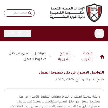
AR
منصة
البرامج
التواصل الأسري في ظل
عن الدائرة
التدريب
التدريبية
ضغوط العمل
الخدمات
نبذة عامة
التواصل الأسري في ظل ضغوط العمل
الاستراتيجية
المشاركة الرقمية
خدمات موظفي حكومة الفجيرة
تاريخ نشر البرنامج: Apr 9, 2026
كلمة المدير
بطاقة سعادتي
المقالات
البيانات المفتوحة
الهيكل التنظيمي
الباحثين عن عمل
الاستبيانات
التقارير والبيانات
التشريعات والأنظمة
ورشة تدريبية تهدف إلى تعزيز مهارات التواصل الأسري في ظل
الشهادات والجوائز
التدريب والتطوير
ضغوط العمل، من خلال تقديم استراتيجيات عملية تساعد على
تواصل مع المدير
مؤشرات الموارد البشرية
المركز الإعلامي
قانون الموارد البشرية
تحقيق التوازن بين الحياة المهنية والعائلية، وتحسين جودة العلاقات
الابتكار