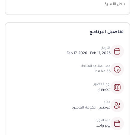
الاقتراحات
داخل الأسرة.
إحصاءات التوطين
التعاميم
الأخبار
المسؤولية المجتمعية
بيانات الشركاء
الثقافة القانونية
الفعاليات
التأمين الصحي
سياسة البيانات المفتوحة
الأسئلة الشائعة
معرض الصور
تفاصيل البرنامج
طلب بيانات إضافية
القوانين والتشريعات
معرض الفيديو
الإصدارات
التاريخ
Feb 17, 2026 - Feb 17, 2026
الأرشيف
عدد المقاعد المتاحة
35 مقعداً
نوع الحضور
حضوري
الفئة
موظفي حكومة الفجيرة
مدة الدورة
يوم واحد